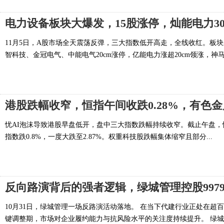
电力设备板块大爆发，15股涨停，灿能电力30
11月5日，A股市场全天震荡反弹，三大指数低开高走，全线收红。板块
智科技、金冠电气、中能电气20cm涨停，亿能电力涨超20cm领涨，神马电
港股跌幅收窄，恒指午间收跌0.28%，有色
忧AI泡沫导致港股早盘低开，盘中三大指数跌幅持续收窄。截止午盘，恒生指
指数跌0.8%，一度大跌至2.87%。权重科技股跌幅集体缩窄且部分...
反向路演背后的强者逻辑，绿城管理控股9979
10月31日，绿城管理一场反路演活动落地。 在当下代建行业正处在
键调整期，市场对企业履约能力与抗风险水平的关注度持续提升。 绿城管