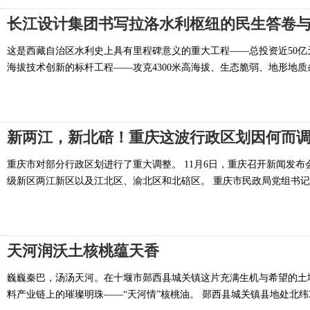
长江设计集团书写拉洛水利枢纽的民生答卷
这是西藏自治区水利史上具有里程碑意义的重大工程——总投资近50亿
海拔技术创新的标杆工程——攻克4300米高海拔、生态脆弱、地形地质条
新两江，新北碚！重庆这波行政区划因何而
重庆市对部分行政区划进行了重大调整。 11月6日，重庆召开新闻发
级新区两江新区以及江北区、渝北区和北碚区。 重庆市民政局党组书记、
天河润沃土核桃蕴天香
巍巍秦巴，汤汤天河。在十堰市郧西县城关镇这片充满生机与希望的土
料产业链上的璀璨明珠——“天河情”核桃油。 郧西县城关镇县地处北纬32de